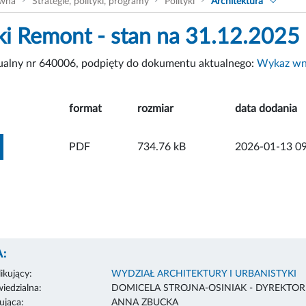
ówna
Strategie, polityki, programy
Polityki
Architektura
i Remont - stan na 31.12.2025 
tualny nr 640006, podpięty do dokumentu aktualnego:
Wykaz wni
format
rozmiar
data dodania
ZOBACZ ZAŁĄCZNIK
PDF
734.76 kB
2026-01-13 09
:
ikujący:
WYDZIAŁ ARCHITEKTURY I URBANISTYKI
edzialna:
DOMICELA STROJNA-OSINIAK - DYREKTO
ująca:
ANNA ZBUCKA