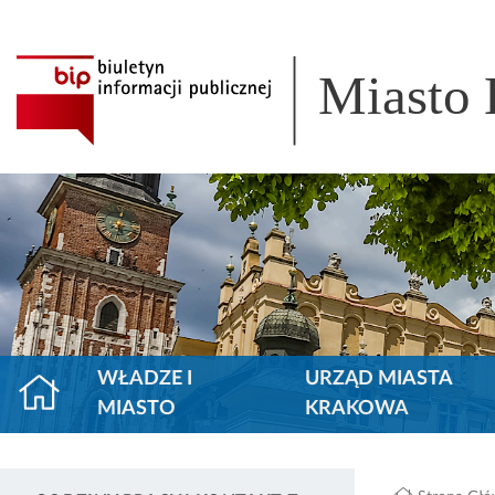
Miasto
WŁADZE I
URZĄD MIASTA
MIASTO
KRAKOWA