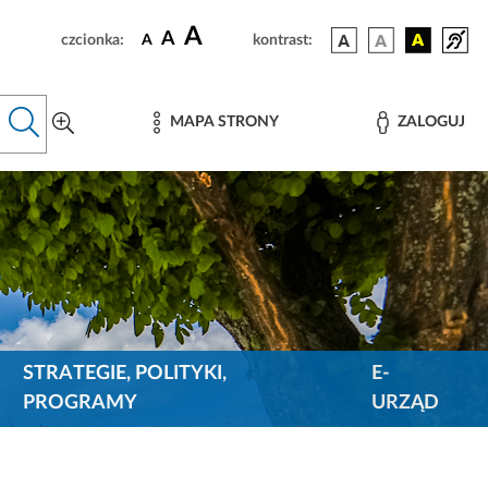
A
A
czcionka:
A
kontrast:
MAPA STRONY
ZALOGUJ
STRATEGIE, POLITYKI,
E-
PROGRAMY
URZĄD