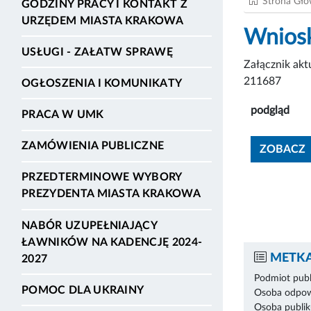
Strona Gł
GODZINY PRACY I KONTAKT Z
URZĘDEM MIASTA KRAKOWA
Wniosk
USŁUGI - ZAŁATW SPRAWĘ
Załącznik ak
211687
OGŁOSZENIA I KOMUNIKATY
podgląd
PRACA W UMK
ZAMÓWIENIA PUBLICZNE
ZOBACZ
PRZEDTERMINOWE WYBORY
PREZYDENTA MIASTA KRAKOWA
NABÓR UZUPEŁNIAJĄCY
ŁAWNIKÓW NA KADENCJĘ 2024-
METKA
2027
Podmiot publ
POMOC DLA UKRAINY
Osoba odpowi
Osoba publik