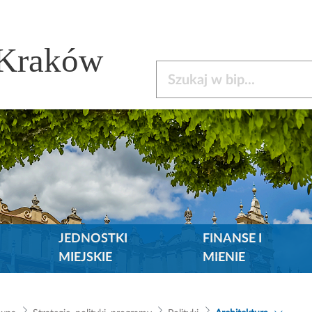
 Kraków
Szukaj w bip
JEDNOSTKI
FINANSE I
MIEJSKIE
MIENIE