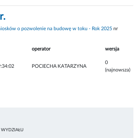
r.
osków o pozwolenie na budowę w toku - Rok 2025
nr
operator
wersja
0
:34:02
POCIECHA KATARZYNA
(najnowsza)
R WYDZIAŁU