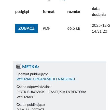
data
podgląd
format
rozmiar
dodania
2025-12-
ZOBACZ ZAŁĄCZNIK
ZOBACZ
PDF
66.5 kB
14:31:20
METKA:
Podmiot publikujący:
WYDZIAŁ ORGANIZACJI I NADZORU
Osoba odpowiedzialna:
PIOTR BUKOWSKI - ZASTĘPCA DYREKTORA
WYDZIAŁU
Osoba publikująca: