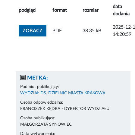
data
podgląd
format
rozmiar
dodania
2025-12-
ZOBACZ ZAŁĄCZNIK
ZOBACZ
PDF
38.35 kB
14:20:59
METKA:
Podmiot publikujący:
WYDZIAŁ DS. DZIELNIC MIASTA KRAKOWA
Osoba odpowiedzialna:
FRANCISZEK KĘDRA - DYREKTOR WYDZIAŁU
Osoba publikująca:
MAŁGORZATA SYNOWIEC
Data wytworzenia: