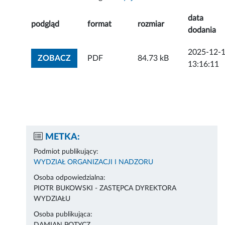
data
podgląd
format
rozmiar
dodania
2025-12-
ZOBACZ ZAŁĄCZNIK
ZOBACZ
PDF
84.73 kB
13:16:11
METKA:
Podmiot publikujący:
WYDZIAŁ ORGANIZACJI I NADZORU
Osoba odpowiedzialna:
PIOTR BUKOWSKI - ZASTĘPCA DYREKTORA
WYDZIAŁU
Osoba publikująca: