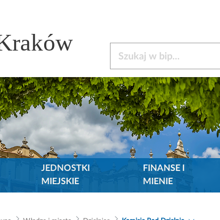
 Kraków
Szukaj w bip
JEDNOSTKI
FINANSE I
MIEJSKIE
MIENIE