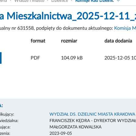
ówna
Władze i miasto
Dzielnice
Komisje Rad Dzielnic
a Mieszkalnictwa_2025-12-11_
tualny nr 631558, podpięty do dokumentu aktualnego:
Komisja Mi
format
rozmiar
data dodania
ZOBACZ ZAŁĄCZNIK
PDF
104.09 kB
2025-12-05 10
:
ikujący:
WYDZIAŁ DS. DZIELNIC MIASTA KRAKOWA
edzialna:
FRANCISZEK KĘDRA - DYREKTOR WYDZIA
ująca:
MAŁGORZATA KOWALSKA
enia:
2023-09-05