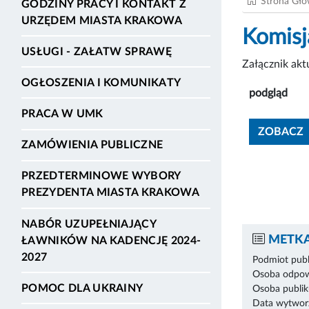
Strona Gł
GODZINY PRACY I KONTAKT Z
URZĘDEM MIASTA KRAKOWA
Komisj
USŁUGI - ZAŁATW SPRAWĘ
Załącznik ak
OGŁOSZENIA I KOMUNIKATY
podgląd
PRACA W UMK
ZOBACZ
ZAMÓWIENIA PUBLICZNE
PRZEDTERMINOWE WYBORY
PREZYDENTA MIASTA KRAKOWA
NABÓR UZUPEŁNIAJĄCY
METKA
ŁAWNIKÓW NA KADENCJĘ 2024-
2027
Podmiot publ
Osoba odpowi
POMOC DLA UKRAINY
Osoba publik
Data wytworz