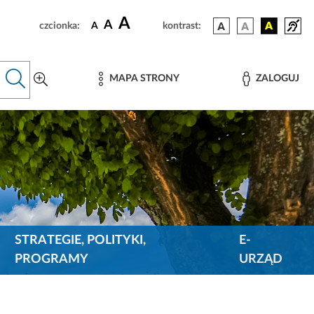
A
A
czcionka:
A
kontrast:
MAPA STRONY
ZALOGUJ
STRATEGIE, POLITYKI,
E-
PROGRAMY
URZĄD