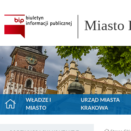
Miasto
WŁADZE I
URZĄD MIASTA
MIASTO
KRAKOWA