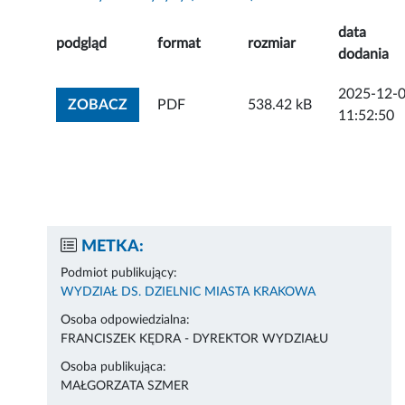
data
podgląd
format
rozmiar
dodania
2025-12-
ZOBACZ ZAŁĄCZNIK
ZOBACZ
PDF
538.42 kB
11:52:50
METKA:
Podmiot publikujący:
WYDZIAŁ DS. DZIELNIC MIASTA KRAKOWA
Osoba odpowiedzialna:
FRANCISZEK KĘDRA - DYREKTOR WYDZIAŁU
Osoba publikująca:
MAŁGORZATA SZMER