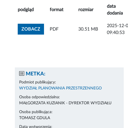
data
podgląd
format
rozmiar
dodania
2025-12-
ZOBACZ ZAŁĄCZNIK
ZOBACZ
PDF
30.51 MB
09:40:53
METKA:
Podmiot publikujący:
WYDZIAŁ PLANOWANIA PRZESTRZENNEGO
Osoba odpowiedzialna:
MAŁGORZATA KUZIANIK - DYREKTOR WYDZIAŁU
Osoba publikująca:
TOMASZ GDULA
Data wytworzenia: