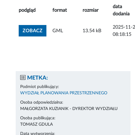
data
podgląd
format
rozmiar
dodania
2025-11-
ZOBACZ ZAŁĄCZNIK
ZOBACZ
GML
13.54 kB
08:18:15
METKA:
Podmiot publikujący:
WYDZIAŁ PLANOWANIA PRZESTRZENNEGO
Osoba odpowiedzialna:
MAŁGORZATA KUZIANIK - DYREKTOR WYDZIAŁU
Osoba publikująca:
TOMASZ GDULA
Data wytworzenia: