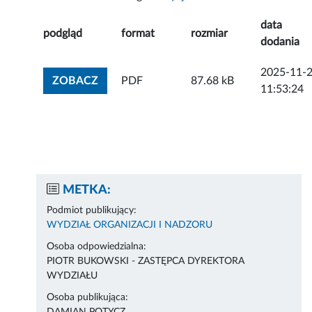
data
podgląd
format
rozmiar
dodania
2025-11-
ZOBACZ ZAŁĄCZNIK
ZOBACZ
PDF
87.68 kB
11:53:24
METKA:
Podmiot publikujący:
WYDZIAŁ ORGANIZACJI I NADZORU
Osoba odpowiedzialna:
PIOTR BUKOWSKI - ZASTĘPCA DYREKTORA
WYDZIAŁU
Osoba publikująca: