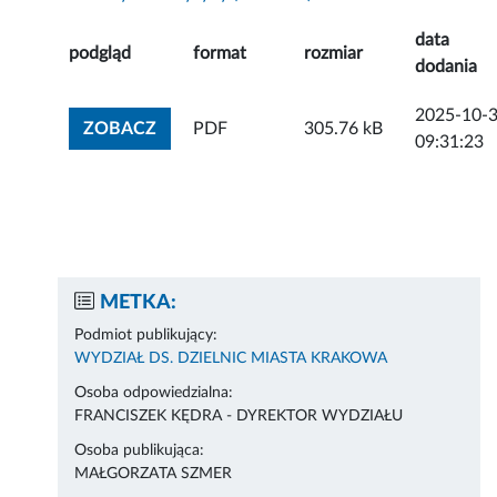
data
podgląd
format
rozmiar
dodania
2025-10-
ZOBACZ ZAŁĄCZNIK
ZOBACZ
PDF
305.76 kB
09:31:23
METKA:
Podmiot publikujący:
WYDZIAŁ DS. DZIELNIC MIASTA KRAKOWA
Osoba odpowiedzialna:
FRANCISZEK KĘDRA - DYREKTOR WYDZIAŁU
Osoba publikująca:
MAŁGORZATA SZMER