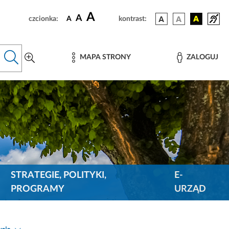
A
A
czcionka:
A
kontrast:
MAPA STRONY
ZALOGUJ
STRATEGIE, POLITYKI,
E-
PROGRAMY
URZĄD