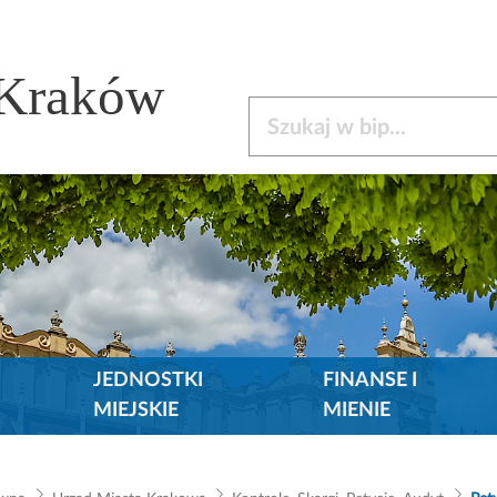
 Kraków
Szukaj w bip
JEDNOSTKI
FINANSE I
MIEJSKIE
MIENIE