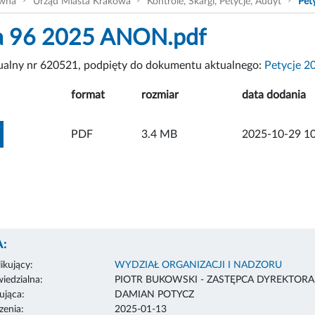
ówna
Urząd Miasta Krakowa
Kontrole, Skargi, Petycje, Audyt
Pet
ja 96 2025 ANON.pdf
tualny nr 620521, podpięty do dokumentu aktualnego:
Petycje 2
format
rozmiar
data dodania
ZOBACZ ZAŁĄCZNIK
PDF
3.4 MB
2025-10-29 10
:
ikujący:
WYDZIAŁ ORGANIZACJI I NADZORU
edzialna:
PIOTR BUKOWSKI - ZASTĘPCA DYREKTOR
ująca:
DAMIAN POTYCZ
enia:
2025-01-13