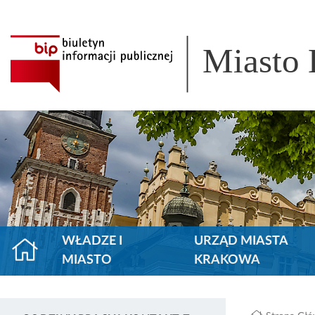
Miasto
WŁADZE I
URZĄD MIASTA
MIASTO
KRAKOWA