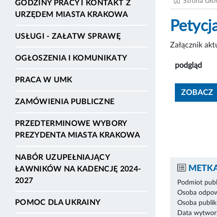
Strona Gł
GODZINY PRACY I KONTAKT Z
URZĘDEM MIASTA KRAKOWA
Petyc
USŁUGI - ZAŁATW SPRAWĘ
Załącznik ak
OGŁOSZENIA I KOMUNIKATY
podgląd
PRACA W UMK
ZOBACZ
ZAMÓWIENIA PUBLICZNE
PRZEDTERMINOWE WYBORY
PREZYDENTA MIASTA KRAKOWA
NABÓR UZUPEŁNIAJĄCY
METKA
ŁAWNIKÓW NA KADENCJĘ 2024-
2027
Podmiot publ
Osoba odpowi
POMOC DLA UKRAINY
Osoba publik
Data wytworz