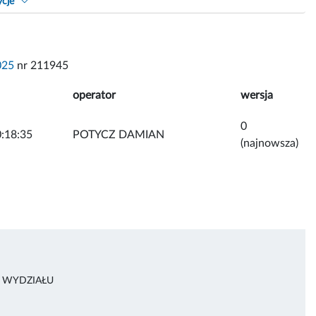
ycje
025
nr 211945
operator
wersja
0
:18:35
POTYCZ DAMIAN
(najnowsza)
A WYDZIAŁU