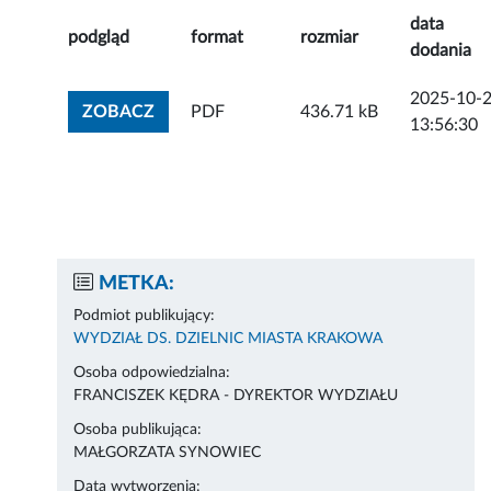
data
podgląd
format
rozmiar
dodania
2025-10-
ZOBACZ ZAŁĄCZNIK
ZOBACZ
PDF
436.71 kB
13:56:30
METKA:
Podmiot publikujący:
WYDZIAŁ DS. DZIELNIC MIASTA KRAKOWA
Osoba odpowiedzialna:
FRANCISZEK KĘDRA - DYREKTOR WYDZIAŁU
Osoba publikująca:
MAŁGORZATA SYNOWIEC
Data wytworzenia: