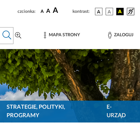
A
A
czcionka:
A
kontrast:
MAPA STRONY
ZALOGUJ
STRATEGIE, POLITYKI,
E-
PROGRAMY
URZĄD