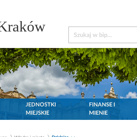
 Kraków
Szukaj w bip
JEDNOSTKI
FINANSE I
MIEJSKIE
MIENIE