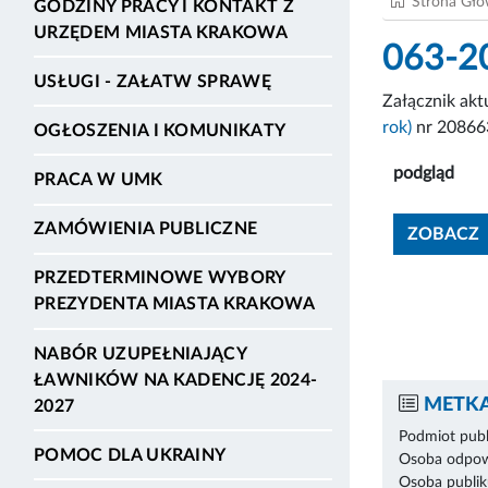
Strona Gł
GODZINY PRACY I KONTAKT Z
URZĘDEM MIASTA KRAKOWA
063-2
USŁUGI - ZAŁATW SPRAWĘ
Załącznik ak
rok)
nr 20866
OGŁOSZENIA I KOMUNIKATY
podgląd
PRACA W UMK
ZAMÓWIENIA PUBLICZNE
ZOBACZ
PRZEDTERMINOWE WYBORY
PREZYDENTA MIASTA KRAKOWA
NABÓR UZUPEŁNIAJĄCY
ŁAWNIKÓW NA KADENCJĘ 2024-
METKA
2027
Podmiot publ
POMOC DLA UKRAINY
Osoba odpowi
Osoba publik