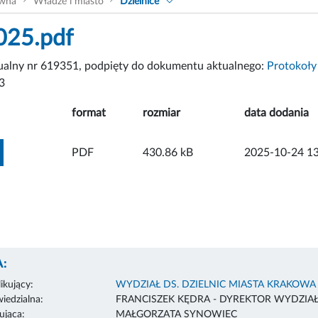
ówna
Władze i miasto
Dzielnice
025.pdf
tualny nr 619351, podpięty do dokumentu aktualnego:
Protokoły
3
format
rozmiar
data dodania
ZOBACZ ZAŁĄCZNIK
PDF
430.86 kB
2025-10-24 13
:
ikujący:
WYDZIAŁ DS. DZIELNIC MIASTA KRAKOWA
edzialna:
FRANCISZEK KĘDRA - DYREKTOR WYDZIA
ująca:
MAŁGORZATA SYNOWIEC