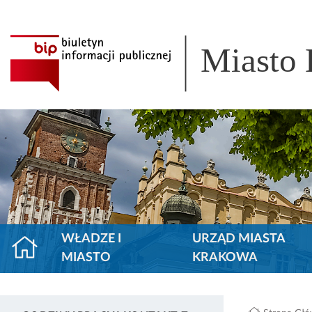
Miasto
WŁADZE I
URZĄD MIASTA
MIASTO
KRAKOWA