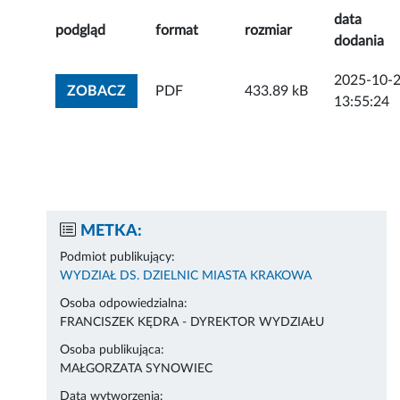
data
podgląd
format
rozmiar
dodania
2025-10-
ZOBACZ ZAŁĄCZNIK
ZOBACZ
PDF
433.89 kB
13:55:24
METKA:
Podmiot publikujący:
WYDZIAŁ DS. DZIELNIC MIASTA KRAKOWA
Osoba odpowiedzialna:
FRANCISZEK KĘDRA - DYREKTOR WYDZIAŁU
Osoba publikująca:
MAŁGORZATA SYNOWIEC
Data wytworzenia: