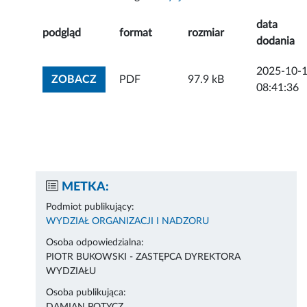
data
podgląd
format
rozmiar
dodania
2025-10-
ZOBACZ ZAŁĄCZNIK
ZOBACZ
PDF
97.9 kB
08:41:36
METKA:
Podmiot publikujący:
WYDZIAŁ ORGANIZACJI I NADZORU
Osoba odpowiedzialna:
PIOTR BUKOWSKI - ZASTĘPCA DYREKTORA
WYDZIAŁU
Osoba publikująca: