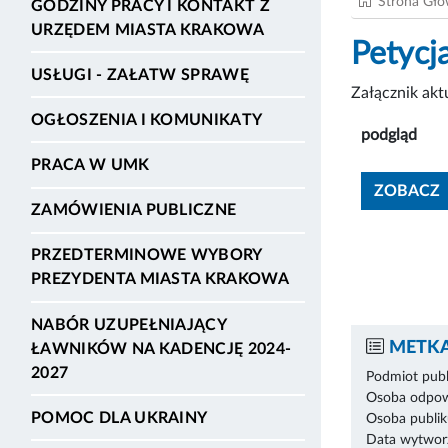
Strona Gł
GODZINY PRACY I KONTAKT Z
URZĘDEM MIASTA KRAKOWA
Petyc
USŁUGI - ZAŁATW SPRAWĘ
Załącznik ak
OGŁOSZENIA I KOMUNIKATY
podgląd
PRACA W UMK
ZOBACZ
ZAMÓWIENIA PUBLICZNE
PRZEDTERMINOWE WYBORY
PREZYDENTA MIASTA KRAKOWA
NABÓR UZUPEŁNIAJĄCY
METKA
ŁAWNIKÓW NA KADENCJĘ 2024-
2027
Podmiot publ
Osoba odpowi
POMOC DLA UKRAINY
Osoba publik
Data wytworz