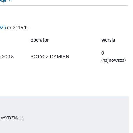
ycje
025
nr 211945
operator
wersja
0
:20:18
POTYCZ DAMIAN
(najnowsza)
A WYDZIAŁU