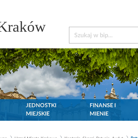
 Kraków
Szukaj w bip
JEDNOSTKI
FINANSE I
MIEJSKIE
MIENIE