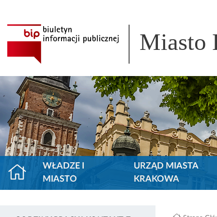
Miasto
WŁADZE I
URZĄD MIASTA
MIASTO
KRAKOWA