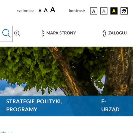
A
A
czcionka:
A
kontrast:
MAPA STRONY
ZALOGUJ
STRATEGIE, POLITYKI,
E-
PROGRAMY
URZĄD