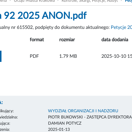
ówna
Urząd Miasta Krakowa
Kontrole, Skargi, Petycje, Audyt
Pet
ja 92 2025 ANON.pdf
tualny nr 615502, podpięty do dokumentu aktualnego:
Petycje 2
format
rozmiar
data dodania
ZOBACZ ZAŁĄCZNIK
PDF
1.79 MB
2025-10-10 15
:
ikujący:
WYDZIAŁ ORGANIZACJI I NADZORU
edzialna:
PIOTR BUKOWSKI - ZASTĘPCA DYREKTOR
ująca:
DAMIAN POTYCZ
enia:
2025-01-13