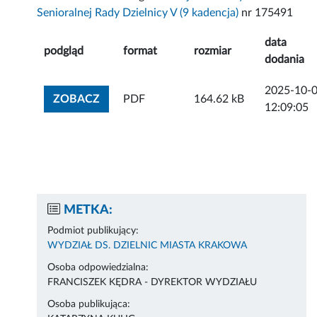
Senioralnej Rady Dzielnicy V (9 kadencja)
nr 175491
data
podgląd
format
rozmiar
dodania
2025-10-
ZOBACZ ZAŁĄCZNIK
ZOBACZ
PDF
164.62 kB
12:09:05
METKA:
Podmiot publikujący:
WYDZIAŁ DS. DZIELNIC MIASTA KRAKOWA
Osoba odpowiedzialna:
FRANCISZEK KĘDRA - DYREKTOR WYDZIAŁU
Osoba publikująca: