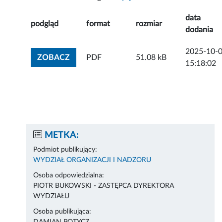
data
podgląd
format
rozmiar
dodania
2025-10-
ZOBACZ ZAŁĄCZNIK
ZOBACZ
PDF
51.08 kB
15:18:02
METKA:
Podmiot publikujący:
WYDZIAŁ ORGANIZACJI I NADZORU
Osoba odpowiedzialna:
PIOTR BUKOWSKI - ZASTĘPCA DYREKTORA
WYDZIAŁU
Osoba publikująca: