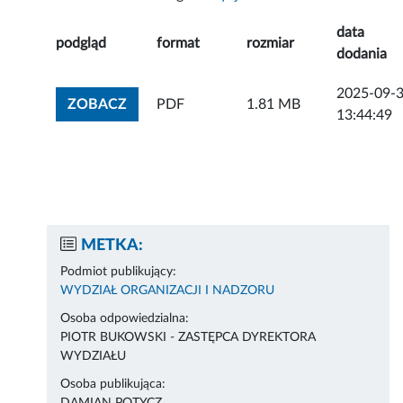
data
podgląd
format
rozmiar
dodania
2025-09-
ZOBACZ ZAŁĄCZNIK
ZOBACZ
PDF
1.81 MB
13:44:49
METKA:
Podmiot publikujący:
WYDZIAŁ ORGANIZACJI I NADZORU
Osoba odpowiedzialna:
PIOTR BUKOWSKI - ZASTĘPCA DYREKTORA
WYDZIAŁU
Osoba publikująca: