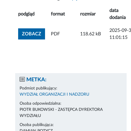
data
podgląd
format
rozmiar
dodania
2025-09-
ZOBACZ ZAŁĄCZNIK
ZOBACZ
PDF
118.62 kB
11:01:15
METKA:
Podmiot publikujący:
WYDZIAŁ ORGANIZACJI I NADZORU
Osoba odpowiedzialna:
PIOTR BUKOWSKI - ZASTĘPCA DYREKTORA
WYDZIAŁU
Osoba publikująca: