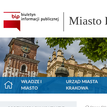
Miasto
WŁADZE I
URZĄD MIASTA
MIASTO
KRAKOWA