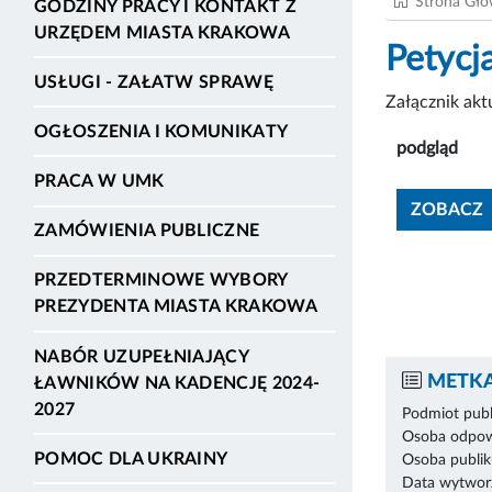
Strona Gł
GODZINY PRACY I KONTAKT Z
URZĘDEM MIASTA KRAKOWA
Petycj
USŁUGI - ZAŁATW SPRAWĘ
Załącznik ak
OGŁOSZENIA I KOMUNIKATY
podgląd
PRACA W UMK
ZOBACZ
ZAMÓWIENIA PUBLICZNE
PRZEDTERMINOWE WYBORY
PREZYDENTA MIASTA KRAKOWA
NABÓR UZUPEŁNIAJĄCY
METKA
ŁAWNIKÓW NA KADENCJĘ 2024-
2027
Podmiot publ
Osoba odpowi
POMOC DLA UKRAINY
Osoba publik
Data wytworz