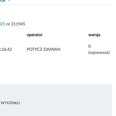
ycje
025
nr 211945
operator
wersja
0
:26:42
POTYCZ DAMIAN
(najnowsza)
A WYDZIAŁU