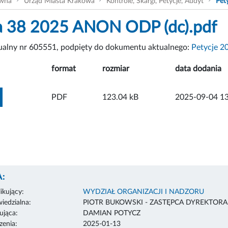
ówna
Urząd Miasta Krakowa
Kontrole, Skargi, Petycje, Audyt
Pet
a 38 2025 ANON ODP (dc).pdf
tualny nr 605551, podpięty do dokumentu aktualnego:
Petycje 2
format
rozmiar
data dodania
ZOBACZ ZAŁĄCZNIK
PDF
123.04 kB
2025-09-04 13
:
ikujący:
WYDZIAŁ ORGANIZACJI I NADZORU
edzialna:
PIOTR BUKOWSKI - ZASTĘPCA DYREKTOR
ująca:
DAMIAN POTYCZ
enia:
2025-01-13