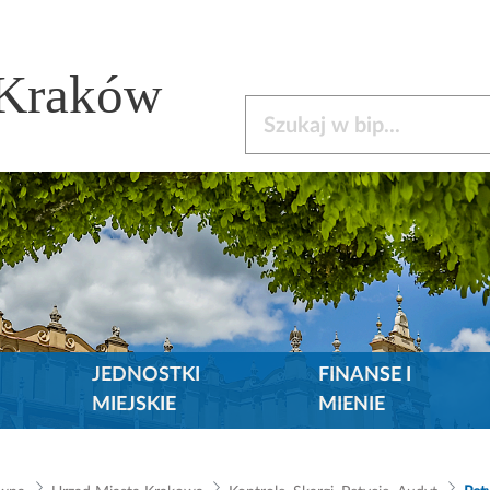
 Kraków
Szukaj w bip
JEDNOSTKI
FINANSE I
MIEJSKIE
MIENIE