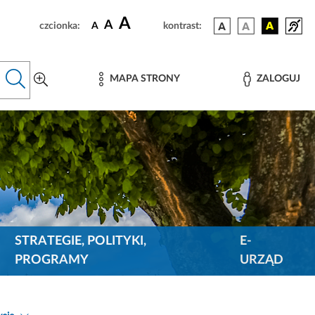
A
A
czcionka:
A
kontrast:
MAPA STRONY
ZALOGUJ
STRATEGIE, POLITYKI,
E-
PROGRAMY
URZĄD