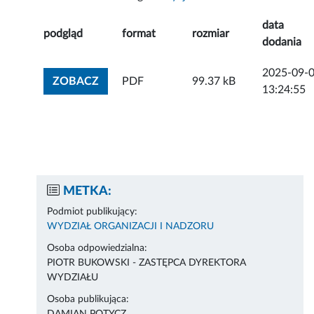
data
podgląd
format
rozmiar
dodania
2025-09-
ZOBACZ ZAŁĄCZNIK
ZOBACZ
PDF
99.37 kB
13:24:55
METKA:
Podmiot publikujący:
WYDZIAŁ ORGANIZACJI I NADZORU
Osoba odpowiedzialna:
PIOTR BUKOWSKI - ZASTĘPCA DYREKTORA
WYDZIAŁU
Osoba publikująca: