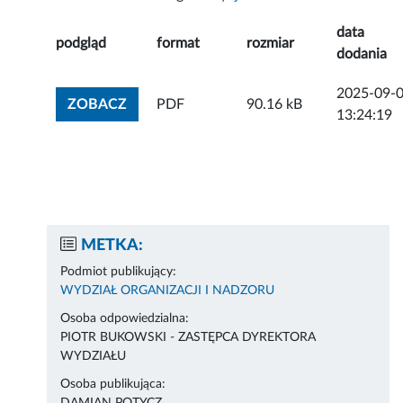
data
podgląd
format
rozmiar
dodania
2025-09-
ZOBACZ ZAŁĄCZNIK
ZOBACZ
PDF
90.16 kB
13:24:19
METKA:
Podmiot publikujący:
WYDZIAŁ ORGANIZACJI I NADZORU
Osoba odpowiedzialna:
PIOTR BUKOWSKI - ZASTĘPCA DYREKTORA
WYDZIAŁU
Osoba publikująca: