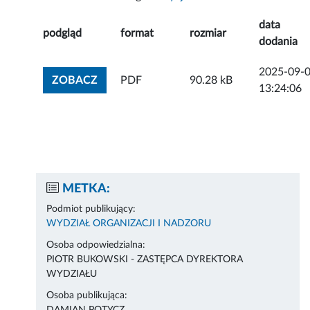
data
podgląd
format
rozmiar
dodania
2025-09-
ZOBACZ ZAŁĄCZNIK
ZOBACZ
PDF
90.28 kB
13:24:06
METKA:
Podmiot publikujący:
WYDZIAŁ ORGANIZACJI I NADZORU
Osoba odpowiedzialna:
PIOTR BUKOWSKI - ZASTĘPCA DYREKTORA
WYDZIAŁU
Osoba publikująca: