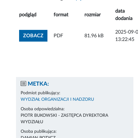
data
podgląd
format
rozmiar
dodania
2025-09-
ZOBACZ ZAŁĄCZNIK
ZOBACZ
PDF
81.96 kB
13:22:45
METKA:
Podmiot publikujący:
WYDZIAŁ ORGANIZACJI I NADZORU
Osoba odpowiedzialna:
PIOTR BUKOWSKI - ZASTĘPCA DYREKTORA
WYDZIAŁU
Osoba publikująca: