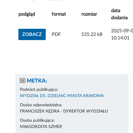
data
podgląd
format
rozmiar
dodania
2025-09-
ZOBACZ ZAŁĄCZNIK
ZOBACZ
PDF
535.22 kB
10:14:01
METKA:
Podmiot publikujący:
WYDZIAŁ DS. DZIELNIC MIASTA KRAKOWA
Osoba odpowiedzialna:
FRANCISZEK KĘDRA - DYREKTOR WYDZIAŁU
Osoba publikująca:
MAŁGORZATA SZMER