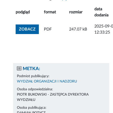
data
podgląd
format
rozmiar
dodania
2025-09-
ZOBACZ ZAŁĄCZNIK
ZOBACZ
PDF
247.07 kB
12:33:25
METKA:
Podmiot publikujący:
WYDZIAŁ ORGANIZACJI I NADZORU
Osoba odpowiedzialna:
PIOTR BUKOWSKI - ZASTĘPCA DYREKTORA
WYDZIAŁU
Osoba publikująca: