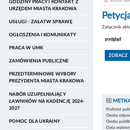
Strona Gł
GODZINY PRACY I KONTAKT Z
URZĘDEM MIASTA KRAKOWA
Petyc
USŁUGI - ZAŁATW SPRAWĘ
Załącznik ak
OGŁOSZENIA I KOMUNIKATY
podgląd
PRACA W UMK
ZOBACZ
ZAMÓWIENIA PUBLICZNE
PRZEDTERMINOWE WYBORY
PREZYDENTA MIASTA KRAKOWA
NABÓR UZUPEŁNIAJĄCY
METKA
ŁAWNIKÓW NA KADENCJĘ 2024-
2027
Podmiot publ
Osoba odpowi
POMOC DLA UKRAINY
Osoba publik
Data wytworz