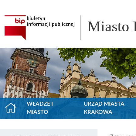
Miasto
WŁADZE I
URZĄD MIASTA
MIASTO
KRAKOWA