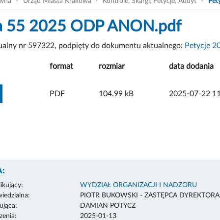
ówna
Urząd Miasta Krakowa
Kontrole, Skargi, Petycje, Audyt
Pet
ja 55 2025 ODP ANON.pdf
tualny nr 597322, podpięty do dokumentu aktualnego:
Petycje 2
format
rozmiar
data dodania
ZOBACZ ZAŁĄCZNIK
PDF
104.99 kB
2025-07-22 11
:
ikujący:
WYDZIAŁ ORGANIZACJI I NADZORU
edzialna:
PIOTR BUKOWSKI - ZASTĘPCA DYREKTOR
ująca:
DAMIAN POTYCZ
enia:
2025-01-13