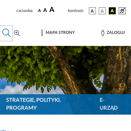
A
A
czcionka:
A
kontrast:
MAPA STRONY
ZALOGUJ
STRATEGIE, POLITYKI,
E-
PROGRAMY
URZĄD