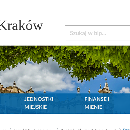
 Kraków
Szukaj w bip
JEDNOSTKI
FINANSE I
MIEJSKIE
MIENIE