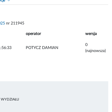
ycje
025
nr 211945
operator
wersja
0
:56:33
POTYCZ DAMIAN
(najnowsza)
A WYDZIAŁU