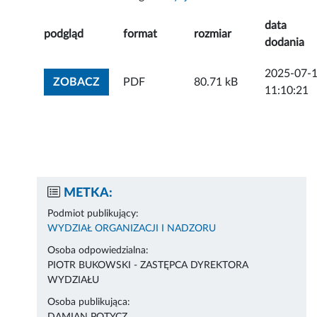
data
podgląd
format
rozmiar
dodania
2025-07-
ZOBACZ ZAŁĄCZNIK
ZOBACZ
PDF
80.71 kB
11:10:21
METKA:
Podmiot publikujący:
WYDZIAŁ ORGANIZACJI I NADZORU
Osoba odpowiedzialna:
PIOTR BUKOWSKI - ZASTĘPCA DYREKTORA
WYDZIAŁU
Osoba publikująca: