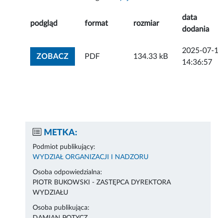
data
podgląd
format
rozmiar
dodania
2025-07-
ZOBACZ ZAŁĄCZNIK
ZOBACZ
PDF
134.33 kB
14:36:57
METKA:
Podmiot publikujący:
WYDZIAŁ ORGANIZACJI I NADZORU
Osoba odpowiedzialna:
PIOTR BUKOWSKI - ZASTĘPCA DYREKTORA
WYDZIAŁU
Osoba publikująca: