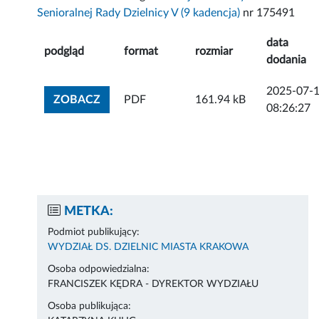
Senioralnej Rady Dzielnicy V (9 kadencja)
nr 175491
data
podgląd
format
rozmiar
dodania
2025-07-
ZOBACZ ZAŁĄCZNIK
ZOBACZ
PDF
161.94 kB
08:26:27
METKA:
Podmiot publikujący:
WYDZIAŁ DS. DZIELNIC MIASTA KRAKOWA
Osoba odpowiedzialna:
FRANCISZEK KĘDRA - DYREKTOR WYDZIAŁU
Osoba publikująca: