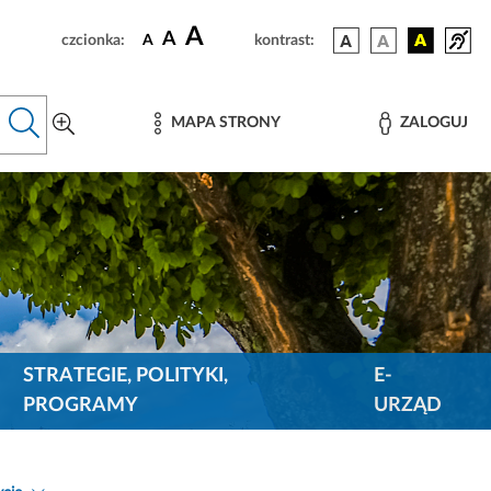
A
A
czcionka:
A
kontrast:
MAPA STRONY
ZALOGUJ
STRATEGIE, POLITYKI,
E-
PROGRAMY
URZĄD