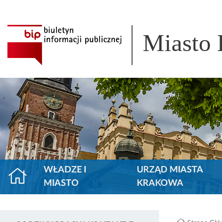
Miasto
WŁADZE I
URZĄD MIASTA
MIASTO
KRAKOWA