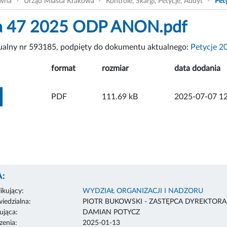
ówna
Urząd Miasta Krakowa
Kontrole, Skargi, Petycje, Audyt
Pet
ja 47 2025 ODP ANON.pdf
tualny nr 593185, podpięty do dokumentu aktualnego:
Petycje 2
format
rozmiar
data dodania
ZOBACZ ZAŁĄCZNIK
PDF
111.69 kB
2025-07-07 12
:
ikujący:
WYDZIAŁ ORGANIZACJI I NADZORU
edzialna:
PIOTR BUKOWSKI - ZASTĘPCA DYREKTOR
ująca:
DAMIAN POTYCZ
enia:
2025-01-13