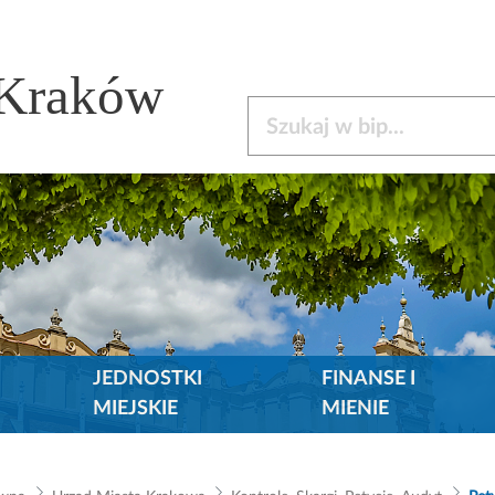
 Kraków
Szukaj w bip
JEDNOSTKI
FINANSE I
MIEJSKIE
MIENIE