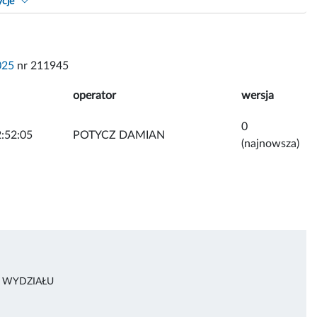
ycje
025
nr 211945
operator
wersja
0
:52:05
POTYCZ DAMIAN
(najnowsza)
A WYDZIAŁU