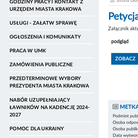
Strona Gł
GODZINY PRACY I KONTAKT Z
URZĘDEM MIASTA KRAKOWA
Petyc
USŁUGI - ZAŁATW SPRAWĘ
Załącznik ak
OGŁOSZENIA I KOMUNIKATY
podgląd
PRACA W UMK
ZOBACZ
ZAMÓWIENIA PUBLICZNE
PRZEDTERMINOWE WYBORY
PREZYDENTA MIASTA KRAKOWA
NABÓR UZUPEŁNIAJĄCY
METKA
ŁAWNIKÓW NA KADENCJĘ 2024-
2027
Podmiot publ
Osoba odpowi
POMOC DLA UKRAINY
Osoba publik
Data wytworz