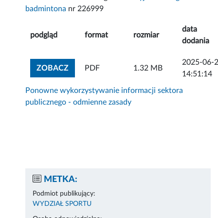
badmintona
nr 226999
data
podgląd
format
rozmiar
dodania
2025-06-
ZOBACZ ZAŁĄCZNIK
ZOBACZ
PDF
1.32 MB
14:51:14
Ponowne wykorzystywanie informacji sektora
publicznego - odmienne zasady
METKA:
Podmiot publikujący:
WYDZIAŁ SPORTU