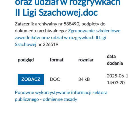
oraz udział w rozgrywkach
II Ligi Szachowej.doc
Załącznik archiwalny nr 588490, podpięty do
dokumentu archiwalnego:
Zgrupowanie szkoleniowe
zawodników oraz udział w rozgrywkach II Ligi
Szachowej
nr 226519
data
podgląd
format
rozmiar
dodania
2025-06-
ZOBACZ ZAŁĄCZNIK
ZOBACZ
DOC
34 kB
14:03:20
Ponowne wykorzystywanie informacji sektora
publicznego - odmienne zasady