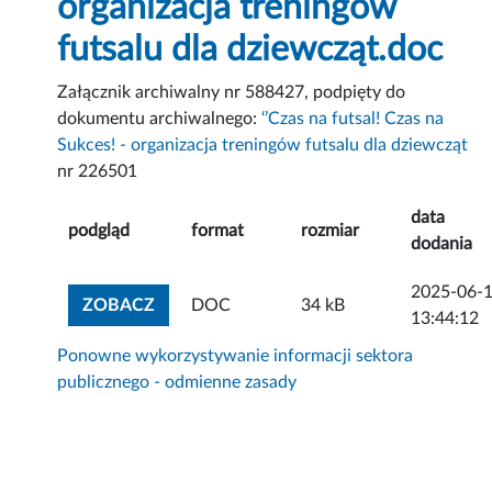
organizacja treningów
futsalu dla dziewcząt.doc
Załącznik archiwalny nr 588427, podpięty do
dokumentu archiwalnego:
‘’Czas na futsal! Czas na
Sukces! - organizacja treningów futsalu dla dziewcząt
nr 226501
data
podgląd
format
rozmiar
dodania
2025-06-
ZOBACZ ZAŁĄCZNIK
ZOBACZ
DOC
34 kB
13:44:12
Ponowne wykorzystywanie informacji sektora
publicznego - odmienne zasady