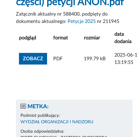
części) petycji ANON.pdf
Załącznik aktualny nr 588400, podpięty do
dokumentu aktualnego:
Petycje 2025
nr 211945
data
podgląd
format
rozmiar
dodania
2025-06-
ZOBACZ ZAŁĄCZNIK
ZOBACZ
PDF
199.79 kB
13:19:55
METKA:
Podmiot publikujący:
WYDZIAŁ ORGANIZACJI I NADZORU
Osoba odpowiedzialna: