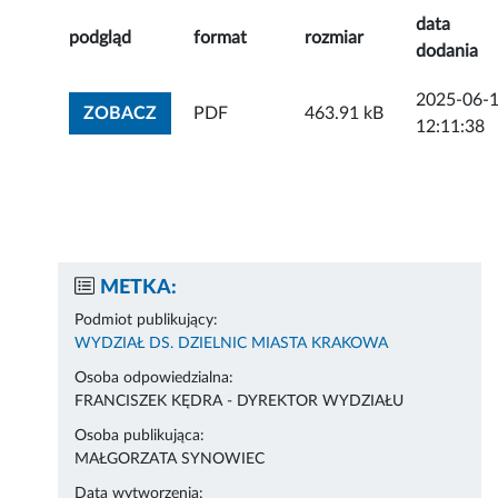
data
podgląd
format
rozmiar
dodania
2025-06-
ZOBACZ ZAŁĄCZNIK
ZOBACZ
PDF
463.91 kB
12:11:38
METKA:
Podmiot publikujący:
WYDZIAŁ DS. DZIELNIC MIASTA KRAKOWA
Osoba odpowiedzialna:
FRANCISZEK KĘDRA - DYREKTOR WYDZIAŁU
Osoba publikująca:
MAŁGORZATA SYNOWIEC
Data wytworzenia: