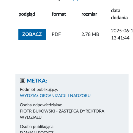
data
podgląd
format
rozmiar
dodania
2025-06-
ZOBACZ ZAŁĄCZNIK
ZOBACZ
PDF
2.78 MB
13:41:44
METKA:
Podmiot publikujący:
WYDZIAŁ ORGANIZACJI I NADZORU
Osoba odpowiedzialna:
PIOTR BUKOWSKI - ZASTĘPCA DYREKTORA
WYDZIAŁU
Osoba publikująca: