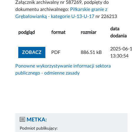
Załącznik archiwalny nr 587269, podpięty do
dokumentu archiwalnego:
Piłkarskie granie z
Grębałowianką - kategorie U-13-U-17
nr 226213
data
podgląd
format
rozmiar
dodania
2025-06-
ZOBACZ ZAŁĄCZNIK
ZOBACZ
PDF
886.51 kB
13:30:54
Ponowne wykorzystywanie informacji sektora
publicznego - odmienne zasady
METKA:
Podmiot publikujący: