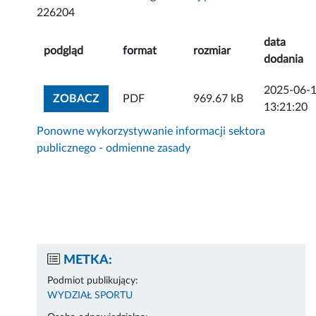
226204
data
podgląd
format
rozmiar
dodania
2025-06-
ZOBACZ ZAŁĄCZNIK
ZOBACZ
PDF
969.67 kB
13:21:20
Ponowne wykorzystywanie informacji sektora
publicznego - odmienne zasady
METKA:
Podmiot publikujący:
WYDZIAŁ SPORTU