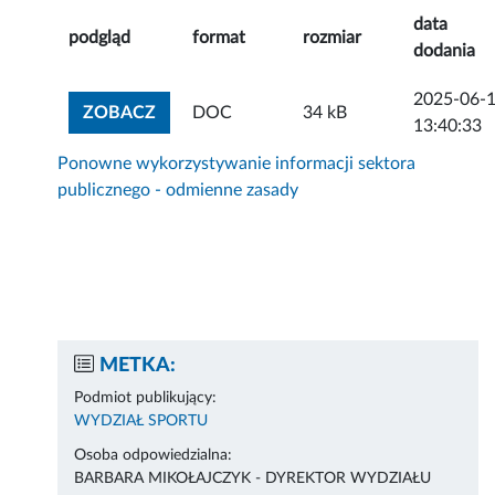
data
podgląd
format
rozmiar
dodania
2025-06-
ZOBACZ ZAŁĄCZNIK
ZOBACZ
DOC
34 kB
13:40:33
Ponowne wykorzystywanie informacji sektora
publicznego - odmienne zasady
METKA:
Podmiot publikujący:
WYDZIAŁ SPORTU
Osoba odpowiedzialna:
BARBARA MIKOŁAJCZYK - DYREKTOR WYDZIAŁU