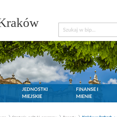
 Kraków
Szukaj w bip
JEDNOSTKI
FINANSE I
MIEJSKIE
MIENIE