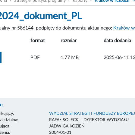
ówna
Strategie, polityki, programy
Raporty
Kraków w liczbach
024_dokument_PL
tualny nr 586144, podpięty do dokumentu aktualnego:
Kraków w 
format
rozmiar
data dodania
ZOBACZ ZAŁĄCZNIK
PDF
1.77 MB
2025-06-11 12
:
ikujący:
WYDZIAŁ STRATEGII I FUNDUSZY EUROPE
edzialna:
RAFAŁ SOLECKI - DYREKTOR WYDZIAŁU
ująca:
JADWIGA KOZIEŃ
enia:
2004-01-01