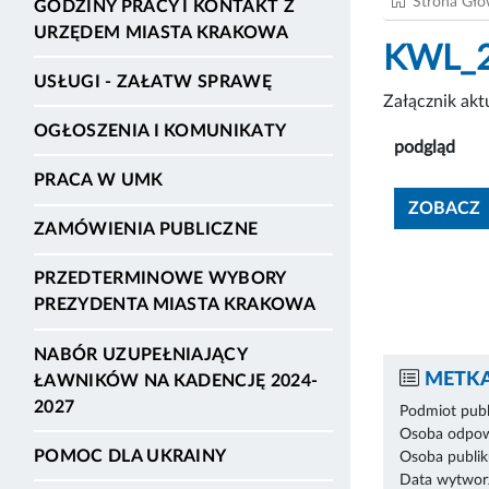
Strona Gł
GODZINY PRACY I KONTAKT Z
URZĘDEM MIASTA KRAKOWA
KWL_2
USŁUGI - ZAŁATW SPRAWĘ
Załącznik ak
OGŁOSZENIA I KOMUNIKATY
podgląd
PRACA W UMK
ZOBACZ
ZAMÓWIENIA PUBLICZNE
PRZEDTERMINOWE WYBORY
PREZYDENTA MIASTA KRAKOWA
NABÓR UZUPEŁNIAJĄCY
METKA
ŁAWNIKÓW NA KADENCJĘ 2024-
2027
Podmiot publ
Osoba odpowi
POMOC DLA UKRAINY
Osoba publik
Data wytworz