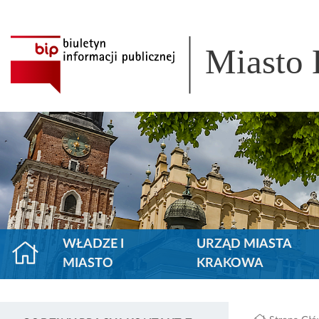
Miasto
WŁADZE I
URZĄD MIASTA
MIASTO
KRAKOWA