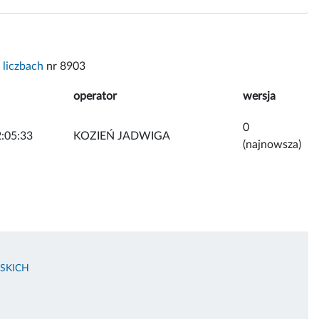
liczbach
nr 8903
operator
wersja
0
:05:33
KOZIEŃ JADWIGA
(najnowsza)
JSKICH