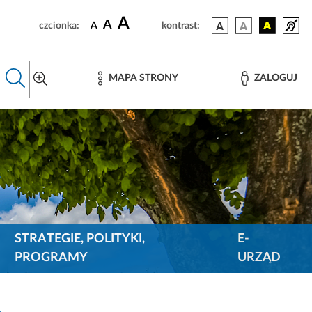
A
A
czcionka:
A
kontrast:
MAPA STRONY
ZALOGUJ
STRATEGIE, POLITYKI,
E-
PROGRAMY
URZĄD