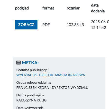
data
podgląd
format
rozmiar
dodania
2025-06-
ZOBACZ ZAŁĄCZNIK
ZOBACZ
PDF
102.88 kB
12:14:42
METKA:
Podmiot publikujący:
WYDZIAŁ DS. DZIELNIC MIASTA KRAKOWA
Osoba odpowiedzialna:
FRANCISZEK KĘDRA - DYREKTOR WYDZIAŁU
Osoba publikująca:
KATARZYNA KULIG
Data wytworzenia: