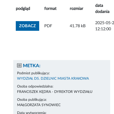
data
podgląd
format
rozmiar
dodania
2025-05-
ZOBACZ ZAŁĄCZNIK
ZOBACZ
PDF
41.78 kB
12:12:00
METKA:
Podmiot publikujący:
WYDZIAŁ DS. DZIELNIC MIASTA KRAKOWA
Osoba odpowiedzialna:
FRANCISZEK KĘDRA - DYREKTOR WYDZIAŁU
Osoba publikująca:
MAŁGORZATA SYNOWIEC
Data wytworzenia: