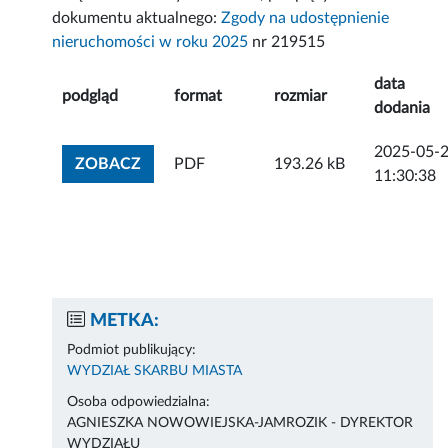
dokumentu aktualnego:
Zgody na udostępnienie
nieruchomości w roku 2025
nr 219515
data
podgląd
format
rozmiar
dodania
2025-05-
ZOBACZ ZAŁĄCZNIK
ZOBACZ
PDF
193.26 kB
11:30:38
METKA:
Podmiot publikujący:
WYDZIAŁ SKARBU MIASTA
Osoba odpowiedzialna:
AGNIESZKA NOWOWIEJSKA-JAMROZIK - DYREKTOR
WYDZIAŁU