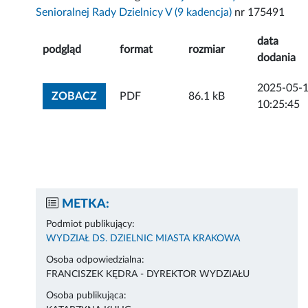
Senioralnej Rady Dzielnicy V (9 kadencja)
nr 175491
data
podgląd
format
rozmiar
dodania
2025-05-
ZOBACZ ZAŁĄCZNIK
ZOBACZ
PDF
86.1 kB
10:25:45
METKA:
Podmiot publikujący:
WYDZIAŁ DS. DZIELNIC MIASTA KRAKOWA
Osoba odpowiedzialna:
FRANCISZEK KĘDRA - DYREKTOR WYDZIAŁU
Osoba publikująca: