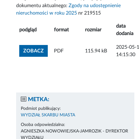
dokumentu aktualnego:
Zgody na udostępnienie
nieruchomości w roku 2025
nr 219515
data
podgląd
format
rozmiar
dodania
2025-05-
ZOBACZ ZAŁĄCZNIK
ZOBACZ
PDF
115.94 kB
14:15:30
METKA:
Podmiot publikujący:
WYDZIAŁ SKARBU MIASTA
Osoba odpowiedzialna:
AGNIESZKA NOWOWIEJSKA-JAMROZIK - DYREKTOR
WYDZIAŁU