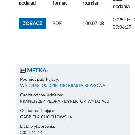
podgląd
format
rozmiar
dodania
2025-05-
ZOBACZ ZAŁĄCZNIK
ZOBACZ
PDF
100.07 kB
09:06:29
METKA:
Podmiot publikujący:
WYDZIAŁ DS. DZIELNIC MIASTA KRAKOWA
Osoba odpowiedzialna:
FRANCISZEK KĘDRA - DYREKTOR WYDZIAŁU
Osoba publikująca:
GABRIELA CHOCHOWSKA
Data wytworzenia:
2024-11-14