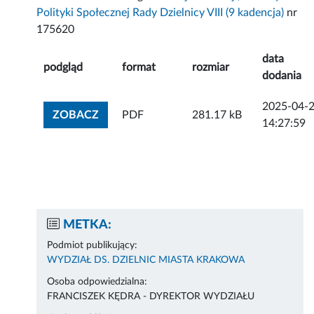
Polityki Społecznej Rady Dzielnicy VIII (9 kadencja)
nr
175620
data
podgląd
format
rozmiar
dodania
2025-04-
ZOBACZ ZAŁĄCZNIK
ZOBACZ
PDF
281.17 kB
14:27:59
METKA:
Podmiot publikujący:
WYDZIAŁ DS. DZIELNIC MIASTA KRAKOWA
Osoba odpowiedzialna:
FRANCISZEK KĘDRA - DYREKTOR WYDZIAŁU