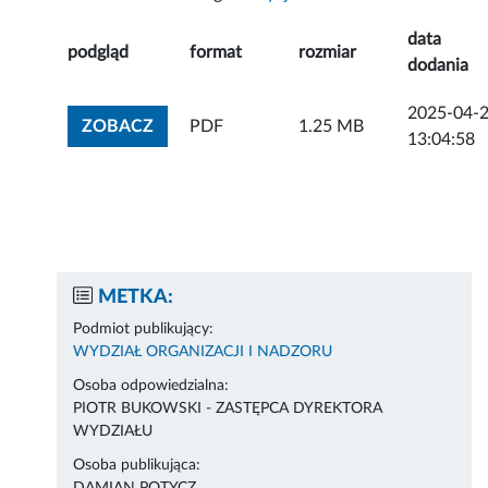
data
podgląd
format
rozmiar
dodania
2025-04-
ZOBACZ ZAŁĄCZNIK
ZOBACZ
PDF
1.25 MB
13:04:58
METKA:
Podmiot publikujący:
WYDZIAŁ ORGANIZACJI I NADZORU
Osoba odpowiedzialna:
PIOTR BUKOWSKI - ZASTĘPCA DYREKTORA
WYDZIAŁU
Osoba publikująca: